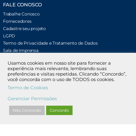
FALE CONOSCO
Trabalhe Conosco
Fornecedores
Cadastre seu projeto
LGPD
Termo de Privacidade e Tratamento de Dados
Sala de Imprensa
Usamos cookies em nosso site para fornecer a
REDES SOCIAIS
experiência mais relevante, lembrando suas
preferências e visitas repetidas. Clicando “Concordo”,
você concorda com o uso de TODOS os cookies.
ENDEREÇO
Termo de Cookies
Rua Matias Cardoso, 169 – 9º andar.
Santo Agostinho, Belo Horizonte/MG.
Gerenciar Permissões
CEP 30170-050
Telefone: (31) 2191-3300
Não Concordo
Concordo