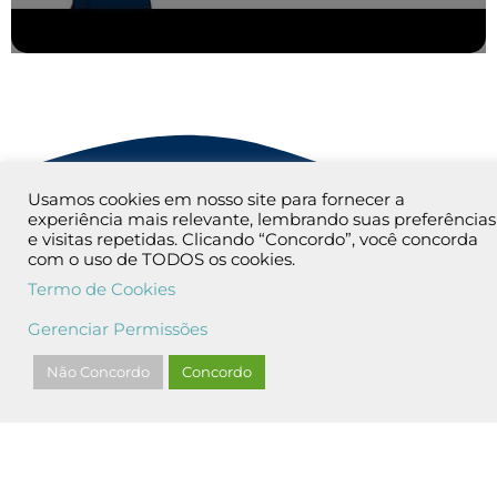
Usamos cookies em nosso site para fornecer a
experiência mais relevante, lembrando suas preferências
Políticas, Normas e
e visitas repetidas. Clicando “Concordo”, você concorda
com o uso de TODOS os cookies.
Procedimentos
Termo de Cookies
Para prevenir a prática de eventuais atos ilícitos,
Gerenciar Permissões
desvios, fraudes e/ou irregularidades nas atividades
Não Concordo
Concordo
da Aliança, o Programa de Integridade visa orientar,
de forma clara e precisa, as práticas que devem ser
adotadas na execução de seus negócios. Para tanto,
a empresa possui um conjunto de políticas, normas