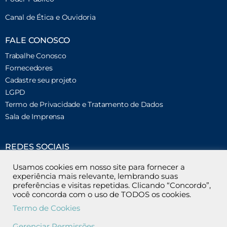
Canal de Ética e Ouvidoria
FALE CONOSCO
Trabalhe Conosco
Fornecedores
Cadastre seu projeto
LGPD
Termo de Privacidade e Tratamento de Dados
Sala de Imprensa
REDES SOCIAIS
Usamos cookies em nosso site para fornecer a
ENDEREÇO
experiência mais relevante, lembrando suas
Rua Matias Cardoso, 169 – 9º andar.
preferências e visitas repetidas. Clicando “Concordo”,
Santo Agostinho, Belo Horizonte/MG.
você concorda com o uso de TODOS os cookies.
CEP 30170-050
Telefone: (31) 2191-3300
Termo de Cookies
Gerenciar Permissões