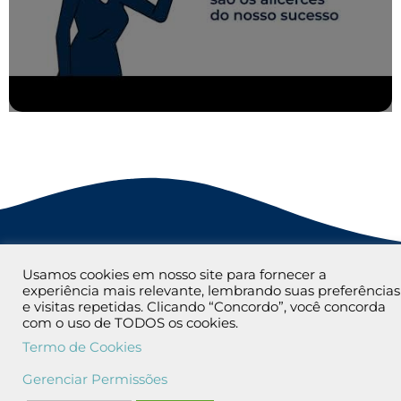
Políticas, Normas e
Usamos cookies em nosso site para fornecer a
Procedimentos
experiência mais relevante, lembrando suas preferências
e visitas repetidas. Clicando “Concordo”, você concorda
com o uso de TODOS os cookies.
Para prevenir a prática de eventuais atos ilícitos,
Termo de Cookies
desvios, fraudes e/ou irregularidades nas atividades
da Aliança, o Programa de Integridade visa orientar,
Gerenciar Permissões
de forma clara e precisa, as práticas que devem ser