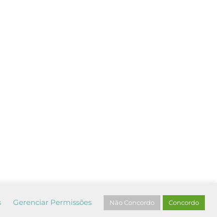
s
Gerenciar Permissões
Não Concordo
Concordo