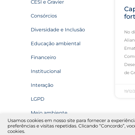
CESI e Gravier
Ca
for
Consórcios
Diversidade e Inclusão
No d
Alia
Educação ambiental
Emat
Comu
Financeiro
Dese
Institucional
de Gr
Interação
19/12/
LGPD
Meio ambiente
Usamos cookies em nosso site para fornecer a experiênc
preferências e visitas repetidas. Clicando “Concordo”, 
Nossa Gente
cookies.