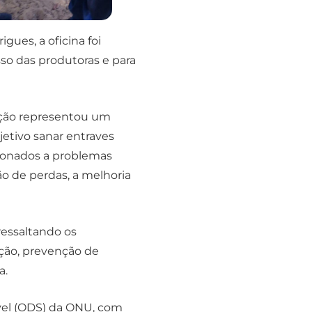
ues, a oficina foi
sso das produtoras e para
tação representou um
etivo sanar entraves
cionados a problemas
ão de perdas, a melhoria
ressaltando os
ação, prevenção de
a.
vel (ODS) da ONU, com