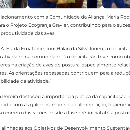
lacionamento com a Comunidade da Aliança, Maria Rodrig
a o Projeto Ecogranja Gravier, contribuindo para o suce
 produtividade das aves.
e ATER da Ematerce, Toni Halan da Silva Irineu, a capaci
 atividade na comunidade: “a capacitação teve como obj
tores na criação de aves de postura, especialmente rela
tares. As orientações repassadas contribuem para a reduç
bilidade da atividade.”
 Pereira destacou a importância prática da capacitação, 
dado com as galinhas, manejo da alimentação, higieniz
o correto das rações desde a fase pré-inicial até a postur
ão alinhadas aos Objetivos de Desenvolvimento Sustentá