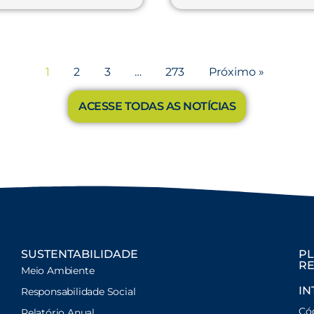
1
2
3
…
273
Próximo »
ACESSE TODAS AS NOTÍCIAS
SUSTENTABILIDADE
PL
RE
Meio Ambiente
IN
Responsabilidade Social
Có
Relatório Anual