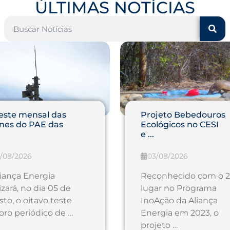
ÚLTIMAS NOTÍCIAS
teste mensal das
Projeto Bebedouros
enes do PAE das
Ecológicos no CESI
e ...
/08/2026
03/08/2026
liança Energia
Reconhecido com o 2
izará, no dia 05 de
lugar no Programa
sto, o oitavo teste
InoAção da Aliança
oro periódico de …
Energia em 2023, o
projeto …