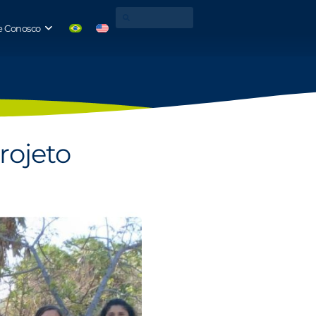
e Conosco
rojeto