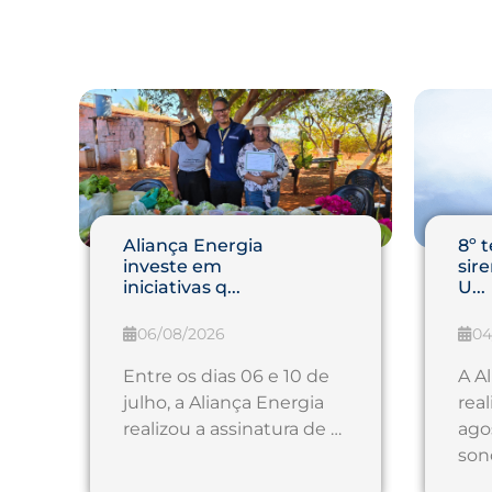
Aliança Energia
8º 
investe em
sir
iniciativas q...
U...
06/08/2026
04
Entre os dias 06 e 10 de
A A
julho, a Aliança Energia
real
realizou a assinatura de …
ago
son