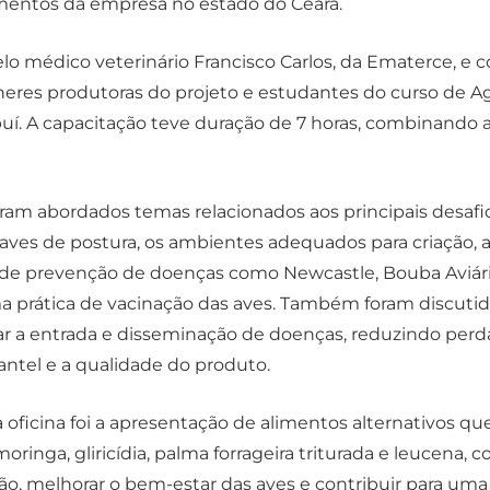
entos da empresa no estado do Ceará.
pelo médico veterinário Francisco Carlos, da Ematerce, e
heres produtoras do projeto e estudantes do curso de A
puí. A capacitação teve duração de 7 horas, combinando a
oram abordados temas relacionados aos principais desafi
e aves de postura, os ambientes adequados para criação, 
e prevenção de doenças como Newcastle, Bouba Aviária
ma prática de vacinação das aves. Também foram discuti
ar a entrada e disseminação de doenças, reduzindo per
antel e a qualidade do produto.
a oficina foi a apresentação de alimentos alternativos
oringa, gliricídia, palma forrageira triturada e leucena, 
ão, melhorar o bem-estar das aves e contribuir para um