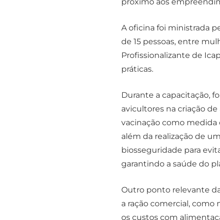
próximo aos empreendim
A oficina foi ministrada 
de 15 pessoas, entre mul
Profissionalizante de Ica
práticas.
Durante a capacitação, f
avicultores na criação d
vacinação como medida d
além da realização de u
biosseguridade para evit
garantindo a saúde do pl
Outro ponto relevante d
a ração comercial, como m
os custos com alimentaç