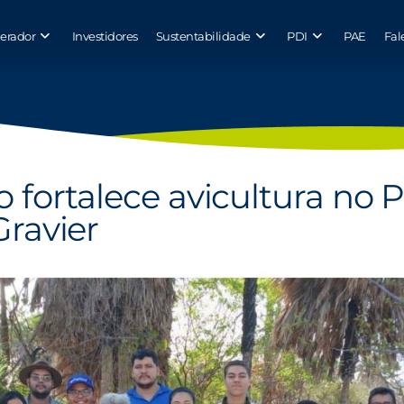
erador
Investidores
Sustentabilidade
PDI
PAE
Fal
 fortalece avicultura no P
ravier